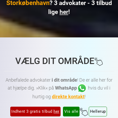
Storkøbenhavn
? 3 advokater - 3 tilbud
lige
her
!
Advokat København • Advokat Amager • Advokat Frederiksberg • Dygtig Advokat København • Dygtig Advokat Amager • Dygtig Advokat Frederiksberg • Billig Advokat København • Billig
Advokat Amager • Billig Advokat Frederiksberg • Advokater København • Advokater Amager • Advokater Frederiksberg • Advokater Vesterbro København • Advokater Østerbro
København • Advokater Nørrebro København • Advokater Nordhavn København • Advokater Amager København • Advokater Frederiksberg København
VÆLG DIT OMRÅDE
Anbefalede advokater
i dit område
! De er alle her for
at hjælpe dig. »Klik« på
WhatsApp
hvis du vil i
hurtig og
direkte kontakt
!
Indhent 3 gratis tilbud
her
Vis alle
Hellerup