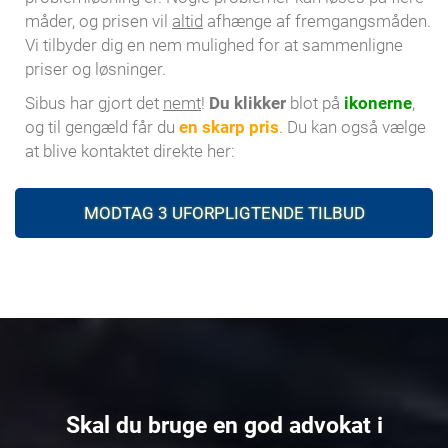
måder, og prisen vil
altid
afhænge af fremgangsmåden.
Vi tilbyder dig en nem mulighed for at sammenligne
priser og løsninger.
Sibus har gjort det
nemt
!
Du klikker
blot på
ikonerne
,
og til gengæld får du
en skarp pris
. Du kan også vælge
at blive kontaktet direkte her:
MODTAG 3 UFORPLIGTENDE TILBUD
Skal du bruge en god advokat i