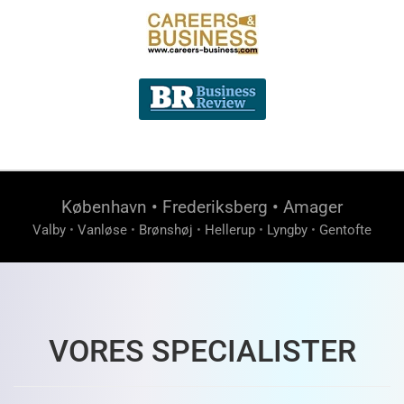
København
•
Frederiksberg
•
Amager
Valby
•
Vanløse
•
Brønshøj
•
Hellerup
•
Lyngby
•
Gentofte
VORES SPECIALISTER