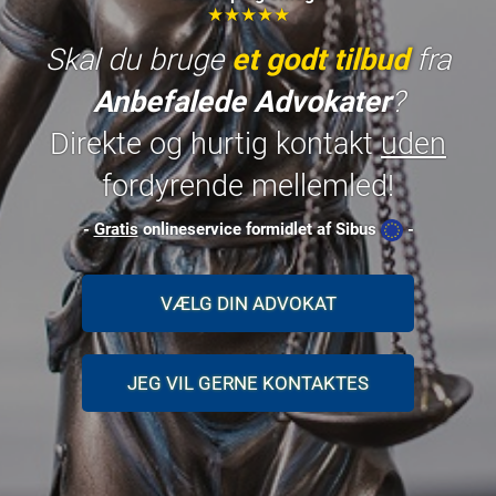
★★★★★
Skal du bruge
et godt tilbud
fra
Anbefalede Advokater
?
Direkte og hurtig kontakt
uden
fordyrende mellemled!
-
Gratis
onlineservice formidlet af Sibus
-
VÆLG DIN ADVOKAT
JEG VIL GERNE KONTAKTES