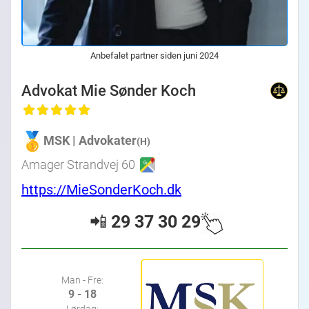
Anbefalet partner siden juni 2024
Advokat Mie Sønder Koch
MSK | Advokater
(H)
Amager Strandvej 60
https://MieSonderKoch.dk
📲
29 37 30 29
Man - Fre:
9 - 18
Lørdag: