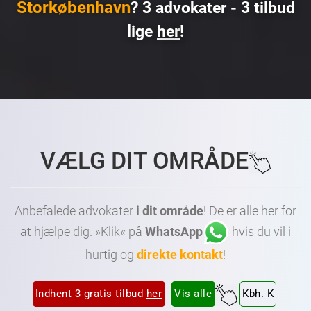
Storkøbenhavn
? 3 advokater - 3 tilbud
lige
her
!
Advokat København • Advokat Amager • Advokat Frederiksberg • Dygtig Advokat København • Dygtig Advokat Amager • Dygtig Advokat Frederiksberg • Billig Advokat København • Billig
Advokat Amager • Billig Advokat Frederiksberg • Advokater København • Advokater Amager • Advokater Frederiksberg • Advokater Vesterbro København • Advokater Østerbro
København • Advokater Nørrebro København • Advokater Nordhavn København • Advokater Amager København • Advokater Frederiksberg København
VÆLG DIT OMRÅDE
Anbefalede advokater
i dit område
! De er alle her for
at hjælpe dig. »Klik« på
WhatsApp
hvis du vil i
hurtig og
direkte kontakt
!
Indhent 3 gratis tilbud
her
Vis alle
Kbh. K