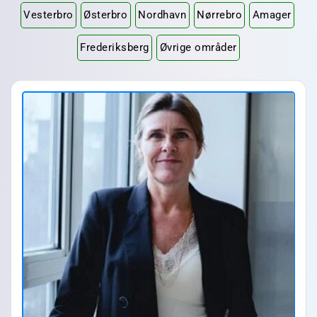
Vesterbro
Østerbro
Nordhavn
Nørrebro
Amager
Frederiksberg
Øvrige områder