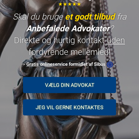
★★★★★
Skal du bruge
et godt tilbud
fra
Anbefalede Advokater
?
Direkte og hurtig kontakt
uden
fordyrende mellemled!
-
Gratis
onlineservice formidlet af Sibus
-
VÆLG DIN ADVOKAT
JEG VIL GERNE KONTAKTES