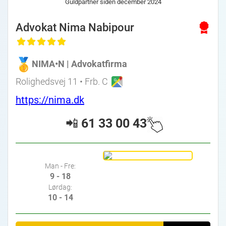
Guldpartner siden december 2024
Advokat Nima Nabipour
NIMA•N | Advokatfirma
Rolighedsvej 11 • Frb. C
https://nima.dk
📲
61 33 00 43
Man - Fre:
9 - 18
Lørdag:
10 - 14