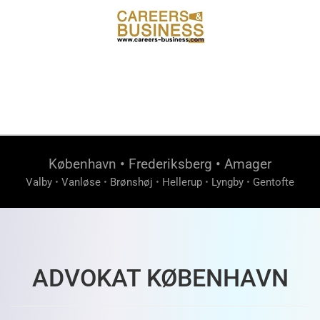
København
•
Frederiksberg
•
Amager
Valby
•
Vanløse
•
Brønshøj
•
Hellerup
•
Lyngby
•
Gentofte
ADVOKAT KØBENHAVN