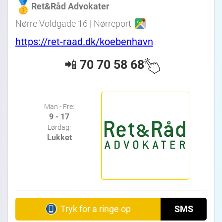
Ret&Råd Advokater
Nørre Voldgade 16 | Nørreport
https://ret-raad.dk/koebenhavn
📲
70 70 58 68
Man - Fre:
9 - 17
Lørdag:
Lukket
Tryk for a ringe op
SMS