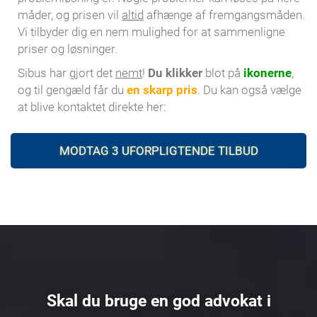
måder, og prisen vil
altid
afhænge af fremgangsmåden.
Vi tilbyder dig en nem mulighed for at sammenligne
priser og løsninger.
Sibus har gjort det
nemt
!
Du klikker
blot på
ikonerne
,
og til gengæld får du
en skarp pris
. Du kan også vælge
at blive kontaktet direkte her:
MODTAG 3 UFORPLIGTENDE TILBUD
Skal du bruge en god advokat i