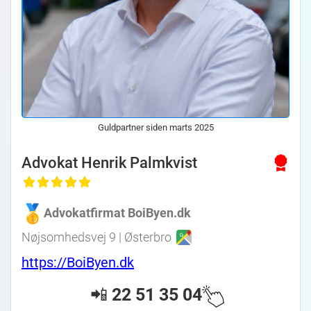
Guldpartner siden marts 2025
Advokat Henrik Palmkvist
Advokatfirmat BoiByen.dk
Nøjsomhedsvej 9 | Østerbro
https://BoiByen.dk
📲
22 51 35 04