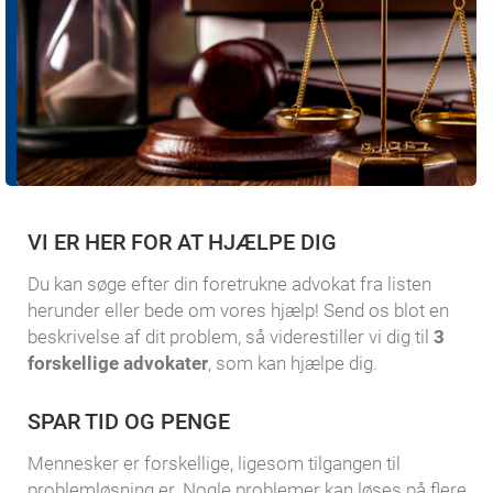
VI ER HER FOR AT HJÆLPE DIG
Du kan søge efter din foretrukne advokat fra listen
herunder eller bede om vores hjælp! Send os blot en
beskrivelse af dit problem, så viderestiller vi dig til
3
forskellige advokater
, som kan hjælpe dig.
SPAR TID OG PENGE
Mennesker er forskellige, ligesom tilgangen til
problemløsning er. Nogle problemer kan løses på flere