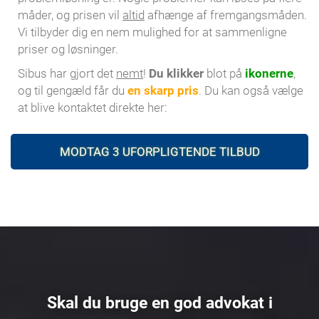
måder, og prisen vil
altid
afhænge af fremgangsmåden.
Vi tilbyder dig en nem mulighed for at sammenligne
priser og løsninger.
Sibus har gjort det
nemt
!
Du klikker
blot på
ikonerne
,
og til gengæld får du
en skarp pris
. Du kan også vælge
at blive kontaktet direkte her:
MODTAG 3 UFORPLIGTENDE TILBUD
Skal du bruge en god advokat i