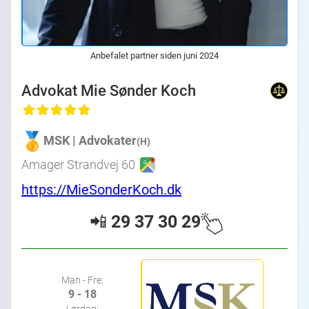
Anbefalet partner siden juni 2024
Advokat Mie Sønder Koch
MSK | Advokater
(H)
Amager Strandvej 60
https://MieSonderKoch.dk
📲
29 37 30 29
Man - Fre:
9 - 18
Lørdag: