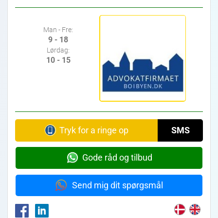
Man - Fre:
9 - 18
Lørdag:
10 - 15
Tryk for a ringe op
SMS
Gode råd og tilbud
Send mig dit spørgsmål