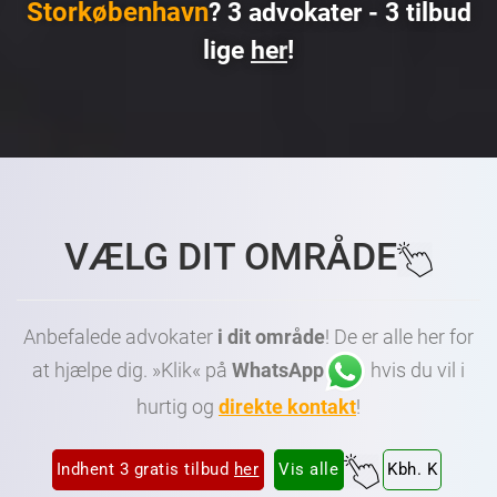
Storkøbenhavn
? 3 advokater - 3 tilbud
lige
her
!
Advokat København • Advokat Amager • Advokat Frederiksberg • Dygtig Advokat København • Dygtig Advokat Amager • Dygtig Advokat Frederiksberg • Billig Advokat København • Billig
Advokat Amager • Billig Advokat Frederiksberg • Advokater København • Advokater Amager • Advokater Frederiksberg • Advokater Vesterbro København • Advokater Østerbro
København • Advokater Nørrebro København • Advokater Nordhavn København • Advokater Amager København • Advokater Frederiksberg København
VÆLG DIT OMRÅDE
Anbefalede advokater
i dit område
! De er alle her for
at hjælpe dig. »Klik« på
WhatsApp
hvis du vil i
hurtig og
direkte kontakt
!
Indhent 3 gratis tilbud
her
Vis alle
Kbh. K