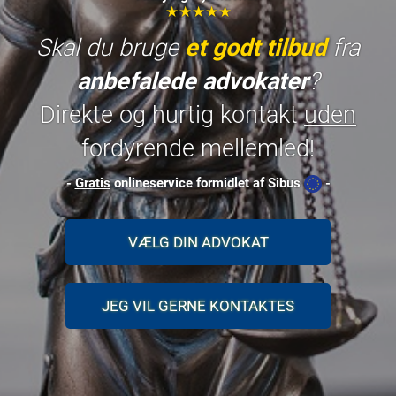
★★★★★
Skal du bruge
et godt tilbud
fra
anbefalede advokater
?
Direkte og hurtig kontakt
uden
fordyrende mellemled!
-
Gratis
onlineservice formidlet af Sibus
-
VÆLG DIN ADVOKAT
JEG VIL GERNE KONTAKTES