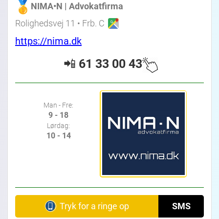
NIMA•N | Advokatfirma
Rolighedsvej 11 • Frb. C
https://nima.dk
📲
61 33 00 43
Man - Fre:
9 - 18
Lørdag:
10 - 14
Tryk for a ringe op
SMS