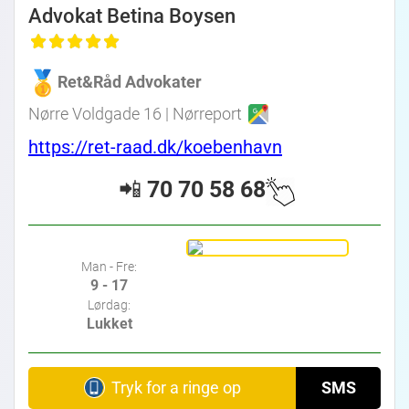
Advokat Betina Boysen
Ret&Råd Advokater
Nørre Voldgade 16 | Nørreport
https://ret-raad.dk/koebenhavn
📲
70 70 58 68
Man - Fre:
9 - 17
Lørdag:
Lukket
Tryk for a ringe op
SMS