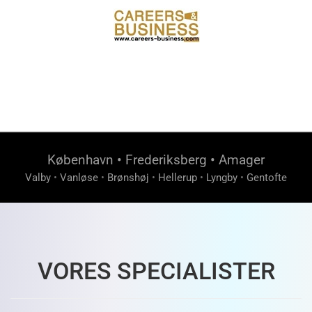
København
•
Frederiksberg
•
Amager
Valby
•
Vanløse
•
Brønshøj
•
Hellerup
•
Lyngby
•
Gentofte
VORES SPECIALISTER