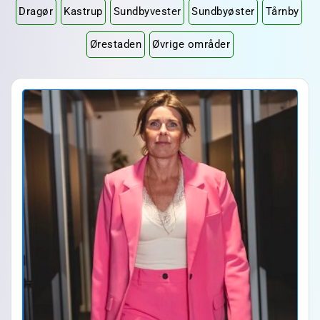
Dragør
Kastrup
Sundbyvester
Sundbyøster
Tårnby
Ørestaden
Øvrige områder