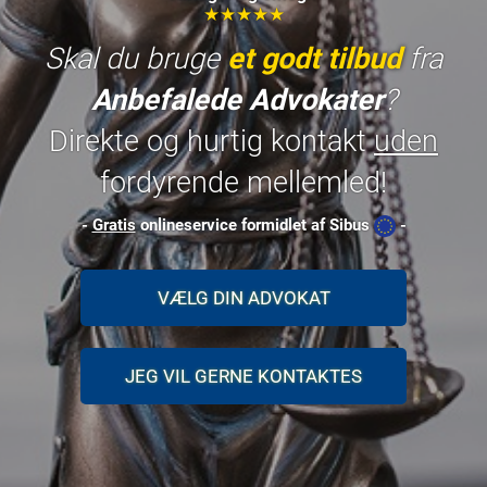
★★★★★
Skal du bruge
et godt tilbud
fra
Anbefalede Advokater
?
Direkte og hurtig kontakt
uden
fordyrende mellemled!
-
Gratis
onlineservice formidlet af Sibus
-
VÆLG DIN ADVOKAT
JEG VIL GERNE KONTAKTES