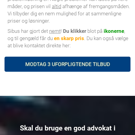
måder, og prisen vil
altid
afhænge af fremgangsmåden.
Vi tilbyder dig en nem mulighed for at sammenligne
priser og løsninger.
Sibus har gjort det
nemt
!
Du klikker
blot på
ikonerne
,
og til gengæld får du
en skarp pris
. Du kan også vælge
at blive kontaktet direkte her:
MODTAG 3 UFORPLIGTENDE TILBUD
Skal du bruge en god advokat i