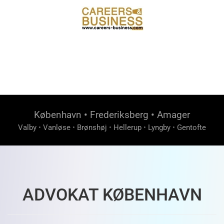
København
•
Frederiksberg
•
Amager
Valby
•
Vanløse
•
Brønshøj
•
Hellerup
•
Lyngby
•
Gentofte
ADVOKAT KØBENHAVN