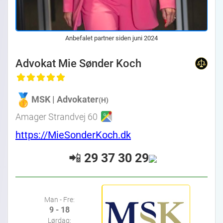
Anbefalet partner siden juni 2024
Advokat Mie Sønder Koch
MSK | Advokater
(H)
Amager Strandvej 60
https://MieSonderKoch.dk
📲
29 37 30 29
Man - Fre:
9 - 18
Lørdag: