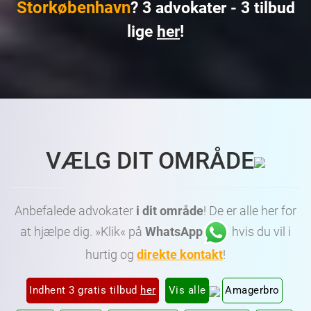
Storkøbenhavn
? 3 advokater - 3 tilbud
lige
her
!
Advokat København • Advokat Amager • Advokat Frederiksberg • Dygtig Advokat København • Dygtig Advokat Amager • Dygtig Advokat Frederiksberg • Billig Advokat København • Billig
Advokat Amager • Billig Advokat Frederiksberg • Advokater København • Advokater Amager • Advokater Frederiksberg • Advokater Vesterbro København • Advokater Østerbro
København • Advokater Nørrebro København • Advokater Nordhavn København • Advokater Amager København • Advokater Frederiksberg København
VÆLG DIT OMRÅDE
Anbefalede advokater
i dit område
! De er alle her for
at hjælpe dig. »Klik« på
WhatsApp
hvis du vil i
hurtig og
direkte kontakt
!
Indhent 3 gratis tilbud
her
Vis alle
Amagerbro